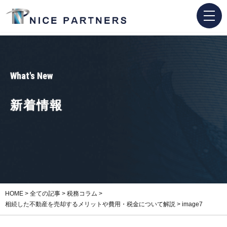
What's New
新着情報
HOME
>
全ての記事
>
税務コラム
>
相続した不動産を売却するメリットや費用・税金について解説
>
image7