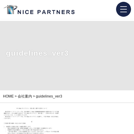
guidelines_ver3
HOME
>
会社案内
>
guidelines_ver3