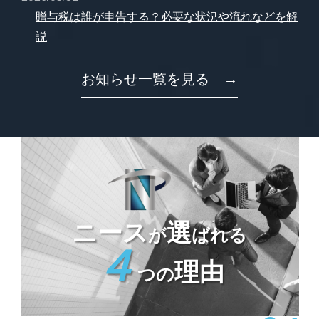
贈与税は誰が申告する？必要な状況や流れなどを解
説
お知らせ一覧を見る →
ニース
選
が
ばれる
４
理由
つの