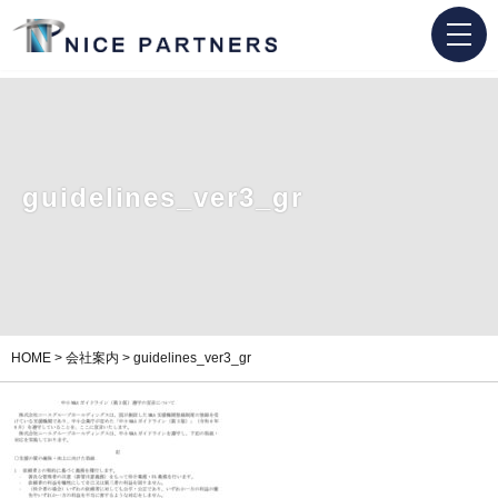
guidelines_ver3_gr
HOME
>
会社案内
>
guidelines_ver3_gr