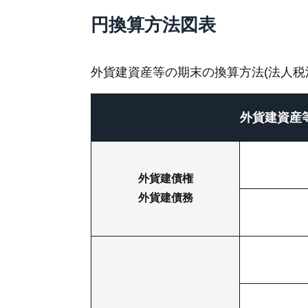
円換算方法図表
外貨建資産等の期末の換算方法(法人税法
外貨建資産
外貨建債権
外貨建債務