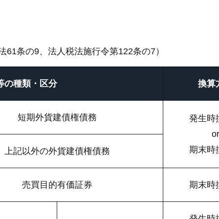
61条の9、法人税法施行令第122条の7）
等の種類・区分
換算
短期外貨建債権債務
発生時
o
期末時
上記以外の外貨建債権債務
売買目的有価証券
期末時
発生時