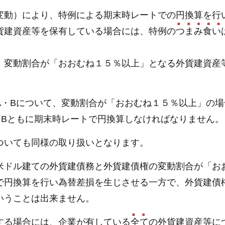
変動）により、特例による期末時レートでの円換算を行
貨建資産等を保有している場合には、特例の
つまみ食い
、変動割合が「おおむね１５％以上」となる外貨建資産
A・Bについて、変動割合が「おおむね１５％以上」の場
・Bともに期末時レートで円換算しなければなりません。
ついても同様の取り扱いとなります。
米ドル建ての外貨建債務と外貨建債権の変動割合が「お
で円換算を行い為替差損を生じさせる一方で、外貨建債
いうことは出来ません。
する場合には、企業が有している
全て
の外貨建資産等に