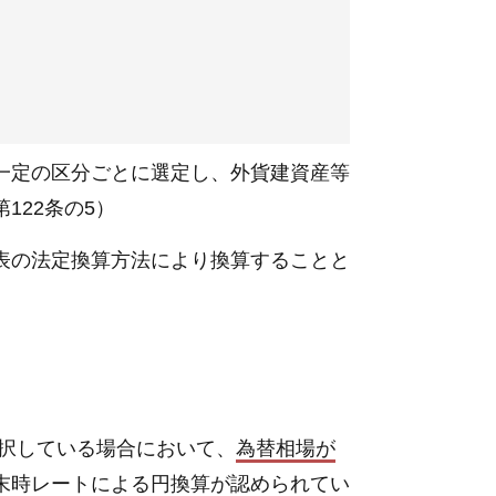
一定の区分ごとに選定し、外貨建資産等
22条の5）
表の法定換算方法により換算することと
択している場合において、
為替相場が
末時レートによる円換算が認められてい