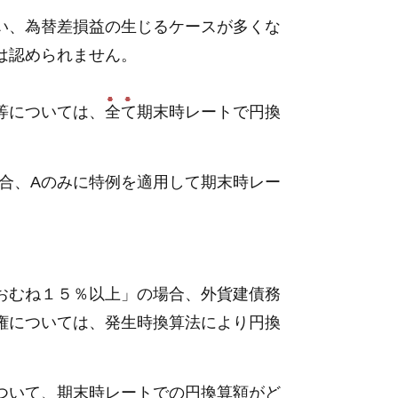
い、為替差損益の生じるケースが多くな
は認められません。
等については、
全て
期末時レートで円換
合、Aのみに特例を適用して期末時レー
おむね１５％以上」の場合、外貨建債務
権については、発生時換算法により円換
ついて、期末時レートでの円換算額がど