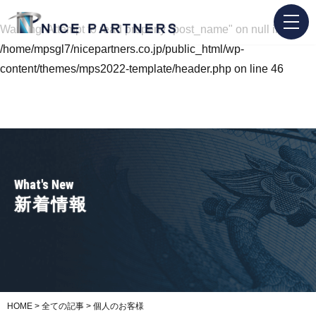
Warning
: Attempt to read property "post_name" on null in
/home/mpsgl7/nicepartners.co.jp/public_html/wp-
content/themes/mps2022-template/header.php
on line
46
What's New
新着情報
HOME
>
全ての記事
>
個人のお客様