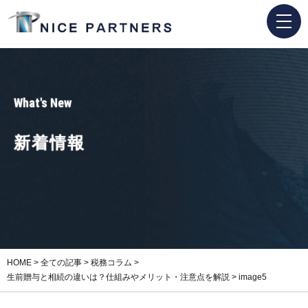
What's New
新着情報
HOME
>
全ての記事
>
税務コラム
>
生前贈与と相続の違いは？仕組みやメリット・注意点を解説
>
image5