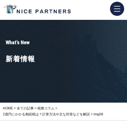
What's New
新着情報
HOME
>
全ての記事
>
税務コラム
>
2億円にかかる相続税は？計算方法や主な対策などを解説
>
img08