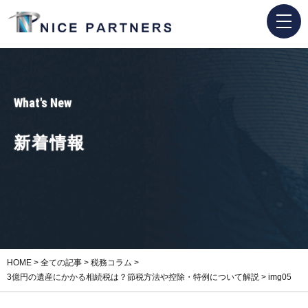
What's New
新着情報
HOME
>
全ての記事
>
税務コラム
>
3億円の遺産にかかる相続税は？節税方法や控除・特例について解説
>
img05