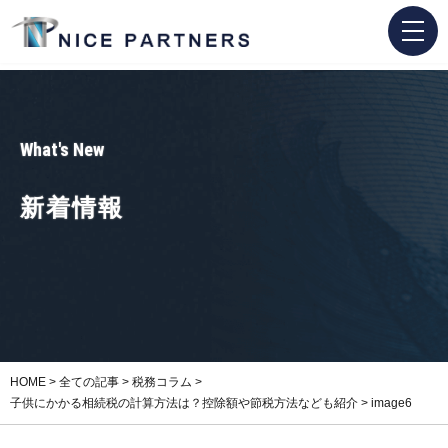
What's New
新着情報
HOME
>
全ての記事
>
税務コラム
>
子供にかかる相続税の計算方法は？控除額や節税方法なども紹介
>
image6