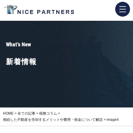
What's New
新着情報
HOME
>
全ての記事
>
税務コラム
>
相続した不動産を売却するメリットや費用・税金について解説
>
image4