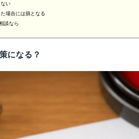
きない
った場合には損となる
相談なら
策になる？