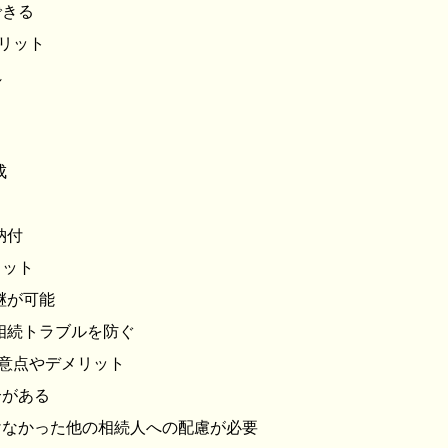
できる
リット
れ
成
納付
リット
継が可能
相続トラブルを防ぐ
意点やデメリット
合がある
なかった他の相続人への配慮が必要