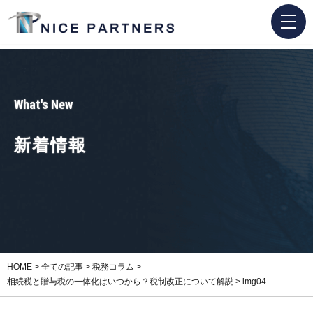
What's New
新着情報
HOME
>
全ての記事
>
税務コラム
>
相続税と贈与税の一体化はいつから？税制改正について解説
>
img04