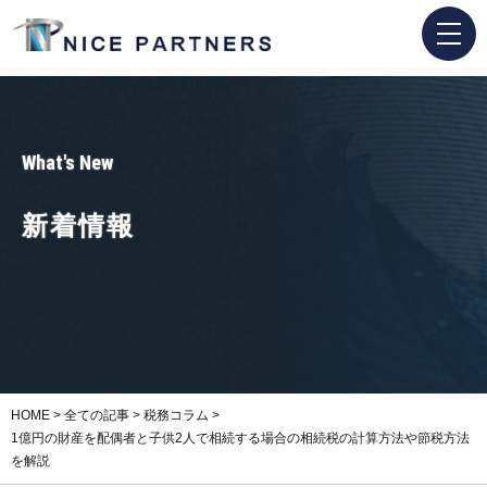
What's New
新着情報
HOME
>
全ての記事
>
税務コラム
>
1億円の財産を配偶者と子供2人で相続する場合の相続税の計算方法や節税方法
を解説