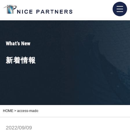
What's New
新着情報
HOME
>
access-mado
2022/09/09