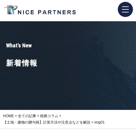
What's New
新着情報
HOME
>
全ての記事
>
税務コラム
>
【土地・建物の贈与税】計算方法や注意点などを解説
>
img01