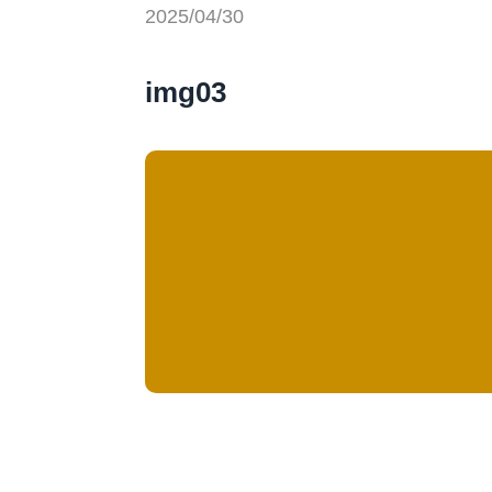
2025/04/30
img03