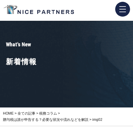
What's New
新着情報
HOME
>
全ての記事
>
税務コラム
>
贈与税は誰が申告する？必要な状況や流れなどを解説
>
img02