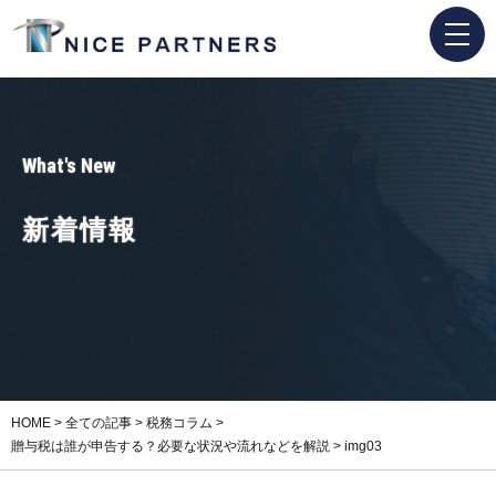
What's New
新着情報
HOME
>
全ての記事
>
税務コラム
>
贈与税は誰が申告する？必要な状況や流れなどを解説
>
img03